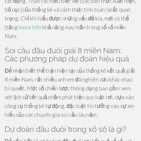
tác động. Thao tác hiểu biết với {các báo thức xuất hiện,
bố cục {của thống kê và cách thức tính toán làrất quan
trọng. Chỉ khi hiểu được những vấn đề kia, mới có thể
{tăng
more info
khả năng may mắn trong xổ số miền
Nam.
Soi cầu đầu đuôi giải 8 miền Nam:
Các phương pháp dự đoán hiệu quả
Để nhận biết thế trận hiện tại của thống kê kết quả giải
8 miền Nam, rất nhiều anh em đã nghiên cứu khác nhau
bí quyết. Một số chiến lược thông dụng bao gồm: xem
xét lịch sử kết quả nhằm phát hiện quy luật rơi, dựa vào
công cụ thống kê tự động, đặc biệt tin tưởng vào sự am
hiểu của các chuyên gia soi cầu lâu năm .
Dự đoán đầu đuôi trong xổ số là gì?