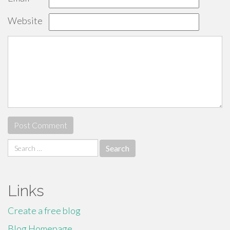
Website
Search
for:
Links
Create a free blog
Blog Homepage