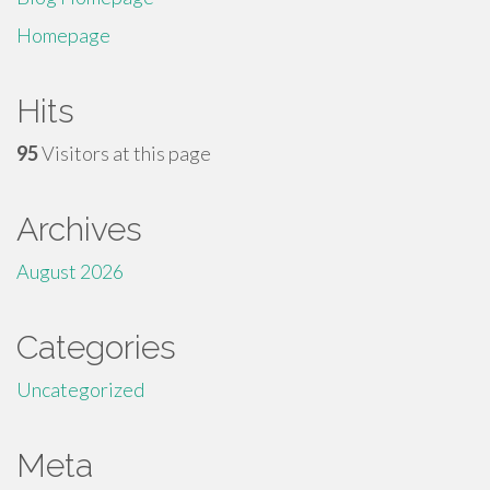
Homepage
Hits
95
Visitors at this page
Archives
August 2026
Categories
Uncategorized
Meta